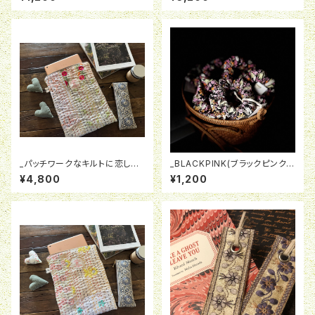
_パッチワークなキルトに恋してn
_BLACKPINK(ブラックピンク)_
o2_ from india iPad・book
ohana_ ときめきシュシュ
¥4,800
¥1,200
キルトケース タブレットキルト
ケース