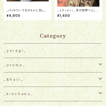
_パッチワークなキルトに恋してn
_ s h i o r i _ 本の世界へと。
o4_ from india iPad・book
【ブックマーカー】
¥4,800
¥1,400
キルトケース タブレットキルト
ケース
Category
_ y u r a g i _
_ o t o m o _
_ s h i o r i _
_ & h a i r _
vintage ribbon
_ k i n c h a k u _