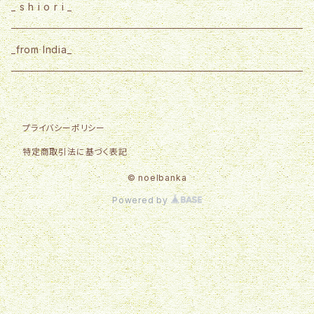
from India ribbon
BLACK & WHITE
_ s h i o r i _
kurumi
Ballet colletion
_from India_
Asian taste
プライバシーポリシー
特定商取引法に基づく表記
© noelbanka
Powered by