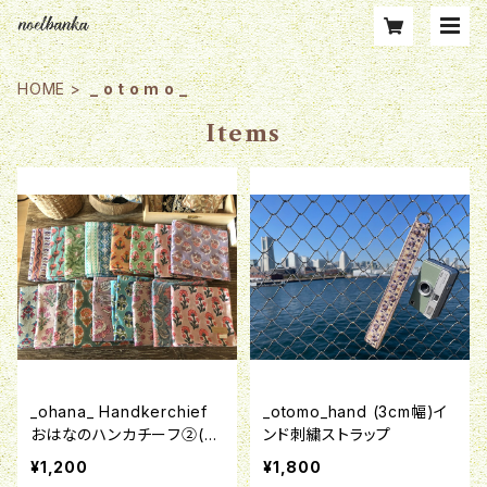
HOME
_ o t o m o _
Items
_ohana_ Handkerchief
_otomo_hand (3cm幅)イ
おはなのハンカチーフ②(一
ンド刺繍ストラップ
点もの)
¥1,200
¥1,800