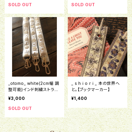
SOLD OUT
SOLD OUT
_otomo_ white(2cm幅 調
_ s h i o r i _ 本の世界へ
整可能)インド刺繍ストラッ
と。【ブックマーカー】
プ
¥3,000
¥1,400
SOLD OUT