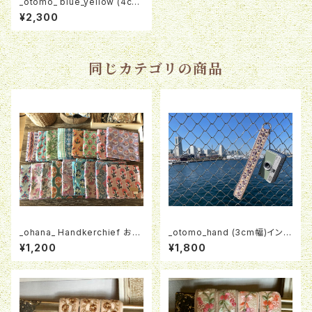
_otomo_ blue_yellow (4cm
幅 65cm 70cm)インド刺繍ス
¥2,300
トラップ
同じカテゴリの商品
_ohana_ Handkerchief おは
_otomo_hand (3cm幅)インド
なのハンカチーフ②(一点もの)
刺繍ストラップ
¥1,200
¥1,800