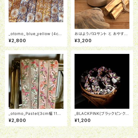
_otomo_ blue_yellow (4cm
おはようパロサント と おやすみ
幅 120cm)インド刺繍ストラップ
キャンドル
¥2,800
¥3,200
_otomo_Pastel(3cm幅 110-
_BLACKPINK(ブラックピンク)_
120cm)インド刺繍ストラップ
ohana_ ときめきシュシュ
¥2,800
¥1,200