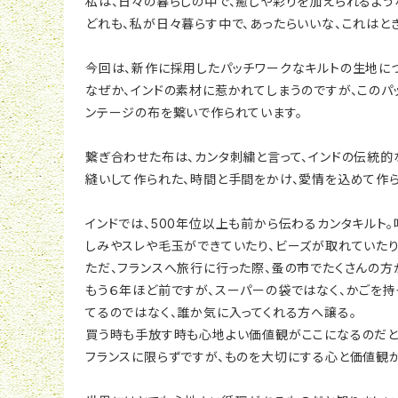
私は、日々の暮らしの中で、癒しや彩りを加えられるよう
どれも、私が日々暮らす中で、あったらいいな、これはとき
今回は、新作に採用したパッチワークなキルトの生地につ
なぜか、インドの素材に惹かれてしまうのですが、このパッ
ンテージの布を繋いで作られています。
繋ぎ合わせた布は、カンタ刺繍と言って、インドの伝統的
縫いして作られた、時間と手間をかけ、愛情を込めて作ら
インドでは、500年位以上も前から伝わるカンタキルト
しみやスレや毛玉ができていたり、ビーズが取れていたり
ただ、フランスへ旅行に行った際、蚤の市でたくさんの方
もう６年ほど前ですが、スーパーの袋ではなく、かごを持
てるのではなく、誰か気に入ってくれる方へ譲る。
買う時も手放す時も心地よい価値観がここになるのだと
フランスに限らずですが、ものを大切にする心と価値観