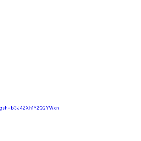
/?igsh=b3J4ZXh1Y2Q2YWxn