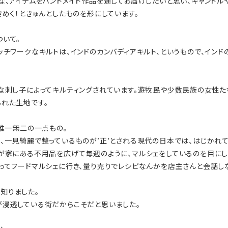
な、アイテムをハンドメイド作品を通してお届けしたいと思い、キャンドル
めく！ときゅんとしたものを形にしています。
いて。
チワークなキルトは、インドのカンバディアキルト、というもので、インド
な刺し子によってキルティングされています。遊牧民や少数民族の女性た
れた生地です。
。唯一無二の一点もの。
、一見綺麗で整っているものが’正’とされる現代の日本では、はじかれ
が家にある不用品を広げて毎週のように、マルシェをしているのを目にし
ってフードマルシェに行き、量り売りでレシピなんかを店主さんと会話し
知りました。
が浸透している街だからこそだと思いました。